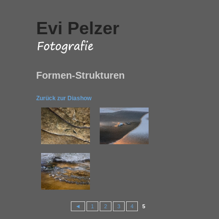
Evi Pelzer
Formen-Strukturen
Zurück zur Diashow
◄
1
2
3
4
5