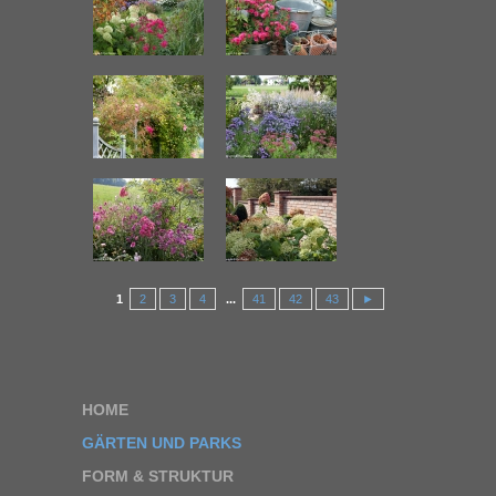
1
2
3
4
...
41
42
43
►
HOME
GÄRTEN UND PARKS
FORM & STRUKTUR