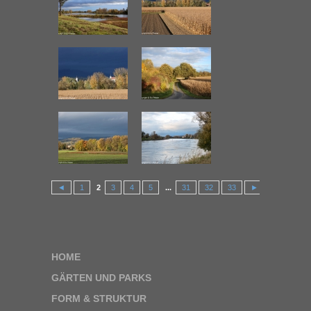
◄
1
2
3
4
5
...
31
32
33
►
HOME
GÄRTEN UND PARKS
FORM & STRUKTUR