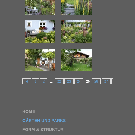
◄
1
2
...
22
23
24
25
26
27
28
...
41
HOME
GÄRTEN UND PARKS
FORM & STRUKTUR